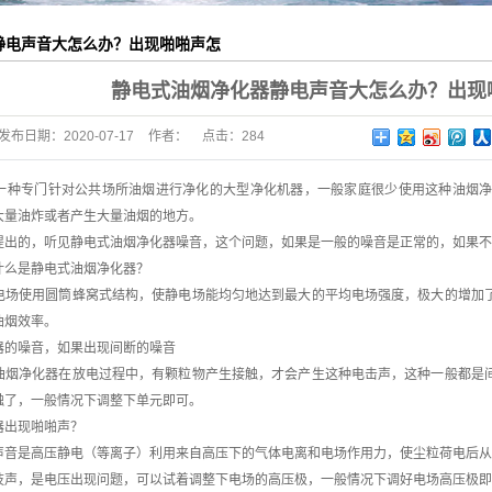
静电声音大怎么办？出现啪啪声怎
静电式油烟净化器静电声音大怎么办？出现
发布日期：
2020-07-17
作者：
点击：
284
一种专门针对公共场所油烟进行净化的大型净化机器，一般家庭很少使用这种油烟
大量油炸或者产生大量油烟的地方。
提出的，听见静电式油烟净化器噪音，这个问题，如果是一般的噪音是正常的，如果不
什么是静电式油烟净化器？
电场使用圆筒蜂窝式结构，使静电场能均匀地达到最大的平均电场强度，极大的增加
油烟效率。
器的噪音，如果出现间断的噪音
油烟净化器在放电过程中，有颗粒物产生接触，才会产生这种电击声，这种一般都是
触了，一般情况下调整下单元即可。
器出现啪啪声？
声音是高压静电（等离子）利用来自高压下的气体电离和电场作用力，使尘粒荷电后从
吱声，是电压出现问题，可以试着调整下电场的高压极，一般情况下调好电场高压极即