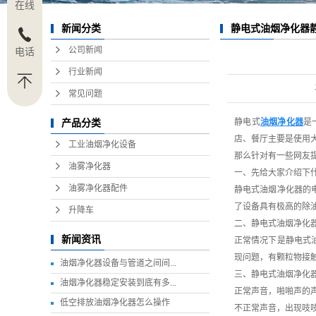
在线
静电式油烟净化器
新闻分类
么回事？
公司新闻
电话
行业新闻
常见问题
静电式
油烟净化器
是
产品分类
店、餐厅主要是使用
工业油烟净化设备
那么针对有一些网友
油雾净化器
一、先给大家介绍下
油雾净化器配件
静电式油烟净化器的
了设备具有极高的除
升降车
二、静电式油烟净化
新闻资讯
正常情况下是静电式
现问题，有颗粒物接
油烟净化器设备与管道之间间...
三、静电式油烟净化
油烟净化器稳定安装到底有多...
正常声音，啪啪声的
低空排放油烟净化器怎么操作
不正常声音，出现吱