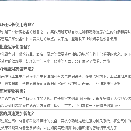
如何延长使用寿命？
以说是工业厨房必备的设备之一，其作用是可以有效过滤和清除厨房产生的油烟和异味
房管理员和设备维护人员关注的焦点。以下是一些延长工业油烟净化设备使用
业油烟净化设备？
净化设备对于餐饮行业、酒店、厨房等需要处理油烟的场所有着非常重要的意义。以下
括处理的油烟量、处理的空间大小、预算等方面，只有确定了需求，才能
如何应对高温环境？
用来净化工业生产过程中产生的油烟和有害气体的设备。在高温环境下，工业油烟净化
境，需要采取一些措施来保证设备的正常运行和性能。首先，工业油烟净化设备
否对宠物有害？
物是否有害是一个备受关注的话题。在使用室内烟雾净化器时，很多宠物主人会担心这
害以及如何减少潜在危害等方面进行探讨。首先，我们来看一下宠物与烟雾净化
器的风速更加智能？
够过滤空气中有害颗粒物和异味的设备，其核心功能是通过强力排风系统，将空气中的
化效果和能耗有着重要影响，因此如何实现烟雾净化器风速的智能调节成为了