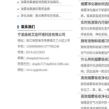
油雾收集器能彻底解决油烟问...
烟雾净化器如何选
油雾收集器的需求选择
烟雾净化器对于家庭
净化油烟：重点推荐低空排放...
质，提高家庭成员的
实时检测室内污染
联系我们
室内污染物是指在室
宁波曲格艾迩环境科技有限公司
呼吸系统、神经系统
地址：浙江省慈溪市周巷镇王丁小区21号
拥有宠物和吸烟习
手机：13566066604/13777992248
拥有宠物和吸烟习惯
传真：0574-63313653
空气中的污染物更加
邮箱：changair@sina.com
什么样的烟雾吸收
阿里巴巴：shop8o71714p482s0.1688.com
随着城市化进程的加
网址：www.qugeair.com
响，因此选择一款适
高效烟雾吸收净化
高效烟雾吸收净化器
尼古丁、苯、氨、一
高效烟雾吸收净化
烟雾是空气污染中的
会降低净化器的效率