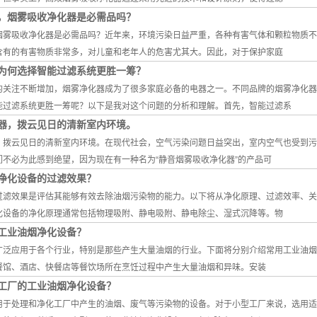
，烟雾吸收净化器是必需品吗？
烟雾吸收净化器是必需品吗？近年来，环境污染日益严重，各种有害气体和颗粒物质不
含有的有害物质非常多，对儿童和老年人的危害尤其大。因此，对于保护家庭
为何选择智能过滤系统更胜一筹？
的关注不断增加，烟雾净化器成为了很多家庭必备的电器之一。不同品牌的烟雾净化器
能过滤系统更胜一筹呢？以下是我对这个问题的分析和理解。首先，智能过滤系
器，拨云见日的清新室内环境。
，拨云见日的清新室内环境。在现代社会，空气污染问题日益突出，室内空气也受到污
们不必为此感到绝望，因为现在有一种名为“静音烟雾吸收净化器”的产品可
净化设备的过滤效果？
过滤效果是评估其能够有效去除油烟污染物的能力。以下将从净化原理、过滤效率、关
化设备的净化原理通常包括物理吸附、静电吸附、静电除尘、湿式沉降等。物
工业油烟净化设备？
广泛应用于各个行业，特别是那些产生大量油烟的行业。下面将分别介绍常用工业油烟
餐馆、酒店、快餐店等餐饮场所在烹饪过程中产生大量油烟和异味。安装
工厂的工业油烟净化设备？
用于处理和净化工厂中产生的油烟、废气等污染物的设备。对于小型工厂来说，选用适