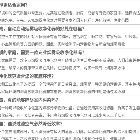
择更适合家用？
环境中的空气质量非常重要，尤其是在吸烟者、厨房、或者有宠物的家庭中。选择合适
健康水平。首先，选择烟雾净化器时需要考虑的因素包括：净化效率、净化范围
物，自动启动烟雾吸收净化器的好处在哪里？
内空气中存在的各种对人体健康有害的物质，包括烟尘、颗粒物、有害气体、甲醛等。
、心血管系统等方面的问题。因此，实时检测室内污染物并自动启动烟雾吸收
惯的家庭，需要一款专业烟雾吸收净化器吗？
的家庭需要一款专业烟雾吸收净化器吗？随着现代生活水平的不断提高，人们越来越关
严重，给家人的健康带来潜在风险。在这种情况下，购买一款专业烟雾吸收净
净化器更适合您的家庭环境？
快和工业化水平的提高，空气污染问题日益突出。烟雾是一种常见的污染源，其中包括
合家庭环境的烟雾吸收净化器非常重要。烟雾吸收净化器的作用是通过吸收和
器，真的能够除尽室内污染吗？
是一种可以吸收和净化室内烟雾污染物的设备。它通过使用高效过滤器、负离子发生器
氧化碳等。对于吸烟者来说，使用高效烟雾吸收净化器可以减少吸入二手烟对
器：谁说过滤空气必然降低效率？
一个重要组成部分，对人类健康有极大的危害。因此，烟雾净化器的出现给人们提供了
。但事实上，高效烟雾吸收净化器通过采用先进的技术和设计原则，使得过滤