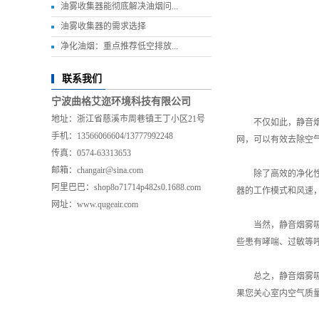
油雾收集器能彻底解决油烟问...
油雾收集器的需求选择
净化油烟：重点推荐低空排放...
联系我们
宁波曲格艾迩环境科技有限公司
地址：浙江省慈溪市周巷镇王丁小区21号
不仅如此，静音
手机：13566066604/13777992248
网，可以有效去除空
传真：0574-63313653
邮箱：changair@sina.com
除了高效的净化
阿里巴巴：shop8o71714p482s0.1688.com
器的工作模式和风速
网址：www.qugeair.com
当然，静音烟雾
些患有哮喘、过敏等
总之，静音烟雾
果您关心室内空气质