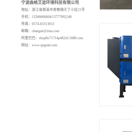
宁波曲格艾迩环境科技有限公司
地址：浙江省慈溪市周巷镇王丁小区21号
手机：13566066604/13777992248
传真：0574-63313653
邮箱：changair@sina.com
阿里巴巴：shop8o71714p482s0.1688.com
网址：www.qugeair.com