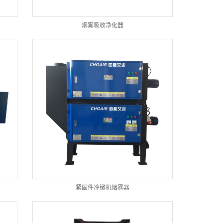
烟雾吸收净化器
紧固件冷镦机烟雾器