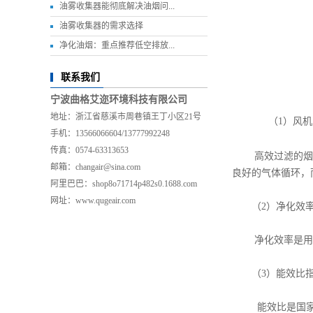
油雾收集器能彻底解决油烟问...
油雾收集器的需求选择
净化油烟：重点推荐低空排放...
联系我们
宁波曲格艾迩环境科技有限公司
地址：浙江省慈溪市周巷镇王丁小区21号
（1）风机
手机：13566066604/13777992248
传真：0574-63313653
高效过滤的烟
邮箱：changair@sina.com
良好的气体循环，
阿里巴巴：shop8o71714p482s0.1688.com
网址：www.qugeair.com
（2）净化效率
净化效率是用户
（3）能效比
能效比是国家净