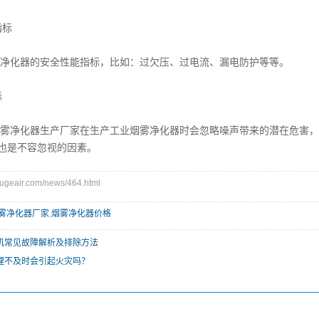
指标
化器的安全性能指标，比如：过欠压、过电流、漏电防护等等。
标
化器生产厂家在生产工业烟雾净化器时会忽略噪声带来的潜在危害，国
也是不容忽视的因素。
eair.com/news/464.html
雾净化器厂家
,
烟雾净化器价格
机常见故障解析及排除方法
理不及时会引起火灾吗？