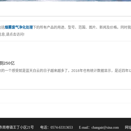
包括
烟雾废气净化处理
下的所有产品的用途、型号、范围、图片、新闻及价格。同时我
息,请点击访问!
到250亿
的一个感受就是蓝天白云的日子越来越多了，2018年也有统计数据显示，是近四年
王丁小区21号 电话：0574-63313653 E-mail：changair@sina.com 网址：ww