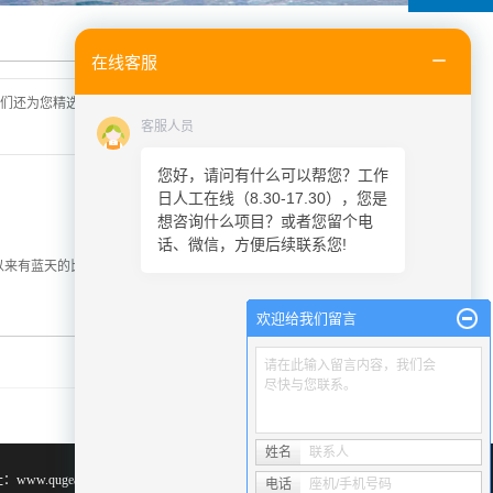
您的当前位置：
首 页
>> 标签搜索
在线客服
们还为您精选了
烟雾废气净化处理
分类的行业资讯、价格行情、展
客服人员
您好，请问有什么可以帮您？工作
日人工在线（8.30-17.30），您是
想咨询什么项目？或者您留个电
话、微信，方便后续联系您!
以来有蓝天的比例最高的一年。请问在接下来打赢蓝天保卫战方面，中
欢迎给我们留言
请在此输入留言内容，我们会
尽快与您联系。
姓名
联系人
w.qugeair.com
电话
座机/手机号码