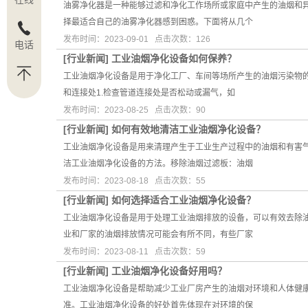
油雾净化器是一种能够过滤和净化工作场所或家庭中产生的油烟和
择最适合自己的油雾净化器感到困惑。下面将从几个
发布时间：2023-09-01 点击次数：126
电话
[
行业新闻
]
工业油烟净化设备如何保养？
工业油烟净化设备是用于净化工厂、车间等场所产生的油烟污染物
和连接处1.检查管道连接处是否松动或漏气，如
发布时间：2023-08-25 点击次数：90
[
行业新闻
]
如何有效地清洁工业油烟净化设备？
工业油烟净化设备是用来清理产生于工业生产过程中的油烟和有害
洁工业油烟净化设备的方法。移除油烟过滤板：油烟
发布时间：2023-08-18 点击次数：55
[
行业新闻
]
如何选择适合工业油烟净化设备？
工业油烟净化设备是用于处理工业油烟排放的设备，可以有效去除
业和厂家的油烟排放情况可能会有所不同，有些厂家
发布时间：2023-08-11 点击次数：59
[
行业新闻
]
工业油烟净化设备好用吗？
工业油烟净化设备是帮助减少工业厂房产生的油烟对环境和人体健
准。工业油烟净化设备的好处首先体现在对环境的保