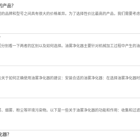
的产品？
的品牌和型号之间具有很大的价格差异。为了选择性价比最高的产品，我们需要考虑
？
们分别看一下两者的区别以及如何选择。油雾净化器主要针对机械加工过程中产生的油
些关于如何正确使用油雾净化器的建议：安装合适的油雾净化器：在选择油雾净化器时
雾、烟雾、粉尘等环境污染物。以下是一些关于油雾净化器的功能和作用：收集和过滤
化器？