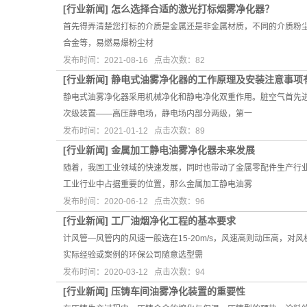
[
行业新闻
]
怎么选择合适的激光打标烟雾净化器？
首先得弄清楚您打标的介质是金属还是非金属材质，不同的介质粉尘
合金等，易燃易爆粉尘材
发布时间：2021-08-16 点击次数：82
[
行业新闻
]
静电式油雾净化器的工作原理及安装注意事项
静电式油雾净化器采用机械净化和静电净化双重作用。脏空气首先
次级装置——高压静电场，静电场内部分两级，第一
发布时间：2021-01-12 点击次数：89
[
行业新闻
]
金属加工静电油雾净化器未来发展
随着，我国工业领域的快速发展，同时也带动了金属零配件生产行
工业行业中占据重要的位置，那么金属加工静电油雾
发布时间：2020-06-12 点击次数：96
[
行业新闻
]
工厂油烟净化工程的基本要求
计风管—风管内的风速一般选在15-20m/s，风速高则动压高，
实际经验或案例的环保公司随意选型需
发布时间：2020-03-12 点击次数：94
[
行业新闻
]
压铸车间油雾净化装置的重要性