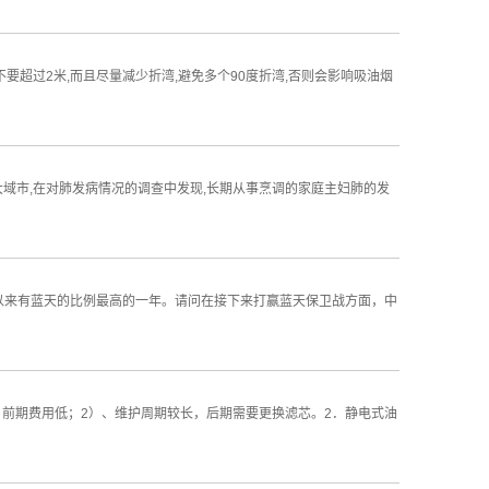
要超过2米,而且尽量减少折湾,避免多个90度折湾,否则会影响吸油烟
大域市,在对肺发病情况的调查中发现,长期从事烹调的家庭主妇肺的发
以来有蓝天的比例最高的一年。请问在接下来打赢蓝天保卫战方面，中
前期费用低；2）、维护周期较长，后期需要更换滤芯。2．静电式油