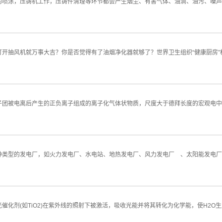
的喷涂，压铸机工作，压铸件清理等环节都会产生烟尘、有害气体、油滴、油污、噪声
开抽风机就万事大吉？你是否觉得有了油烟净化器就够了？世界卫生组织“健康厨房”
子及原子团被电离后产生的正负离子组成的离子化气体状物质，尺度大于德拜长度的宏观
种类型的发电厂，如火力发电厂、水电站、地热发电厂、风力发电厂 、太阳能发电厂
化剂(如TiO2)在紫外线的照射下被激活，吸收光能并将其转化为化学能，使H2O