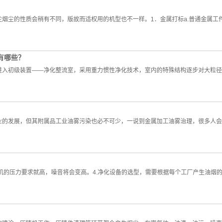
烟尘的性质会稍有不同，版故而适权用的机型也不一样。1．金属打标a.普通金属工
有哪些？
进入初级装置——净化整流室，采用重力惯性净化技术，室内的特殊结构逐步对大粒径
业的发展，但其附属品工业油雾污染也必不可少，一说到金属加工油雾治理，很多人会
对风机的压力要求就高，噪音将会变高。4.净化设备的选型，需要根据每个工厂产生油