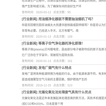
在压铸生产过程中，压铸合金的熔化与保温，压铸型的预热，涂料
境产生影响或污染。为了确保车间的良好生产环
发布时间：2020-03-12 点击次数：95
[
行业新闻
]
用油烟净化器就不需要抽油烟机了吗？
你是否因餐饮厨房油烟太大而遭邻居侧眉或厨师暗骂？你是否认为打
非常有必要。已经进入冬天，北方有暖气，南
发布时间：2020-01-13 点击次数：109
[
行业新闻
]
等离子空气净化器的净化原理！
等离子体(plasma)又叫做电浆，是由部分电子被剥夺后的原
它广泛存在于宇宙中，常被视为是除去固、
发布时间：2020-01-13 点击次数：161
[
行业新闻
]
发电厂烟气有什么特点
发电厂是将各种能源转换为电能的行业。由于能源来源不同，有多
是造成烟雾型空气污染的主要因素。锅炉燃烧产生的
发布时间：2019-12-25 点击次数：523
[
行业新闻
]
光催化氧化法处理废气具有什么优点
光催化氧化法是近年来发展起来处理恶臭的新方法，其技术机理是光催
(如CO2和H20)%。日本是首个将