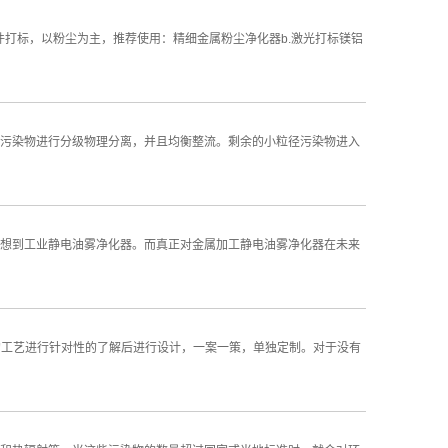
件打标，以粉尘为主，推荐使用：精细金属粉尘净化器b.激光打标镁铝
污染物进行分级物理分离，并且均衡整流。剩余的小粒径污染物进入
想到工业静电油雾净化器。而真正对金属加工静电油雾净化器在未来
烟的工艺进行针对性的了解后进行设计，一案一策，单独定制。对于没有