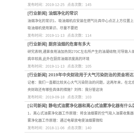
发布时间：2019-12-25 点击次数：145
[
行业新闻
]
油烟净化的常识
油烟净化的常识1、吸油烟机应安装在燃气灶具中心点正上方位置上,其
吸油烟机使用第识、尽量不要把
发布时间：2019-11-13 点击次数：114
[
行业新闻
]
厨房油烟的危害有多大
研究表明,通第食用油加热到270C左右所产生的油凝结物,可导致
病卒较高,此外在厨房油烟浓度高的环境
发布时间：2019-11-13 点击次数：105
[
行业新闻
]
2019年中央财政用于大气污染防治的资金将达
记者：我们一直都比较关心大气污染防治的问题，这两年来，在北京
央财政还有哪些具体的措施？刘伟：我分管这块
发布时间：2019-09-18 点击次数：103
[
公司新闻
]
静电式油雾净化器和离心式油雾净化器有什么
1、离心式油雾净化器工作原理：将含油烟雾的空气吸入油雾收集器
雾净化器工作原理：通过电晕放电使油烟雾微粒
发布时间：2018-11-06 点击次数：140