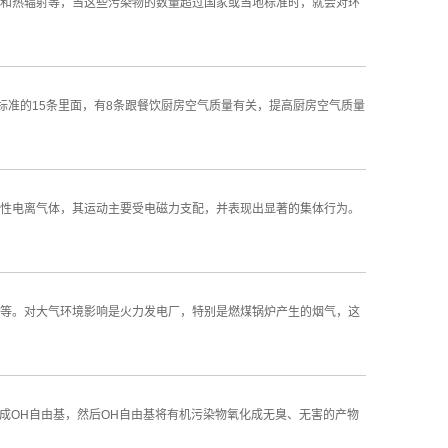
和热辐射等，当这些污染物的数量超过国家或当地标准时，就会对环
标准的15条里面，有8条跟餐饮厨房空气质量有关，提高厨房空气质量
电中性电离气体，其运动主要受电磁力支配，并表现出显著的集体行为。
等。对大气环境影响是火力发电厂，特别是燃煤锅炉产生的烟气，这
生成OH自由基，然后OH自由基将有机污染物氧化成无臭、无害的产物