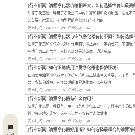
[
行业新闻
]
油雾净化器价格相差大，如何选择性价比最高
油雾净化器是一种用于净化空气中的油雾和颗粒物的设备，它在不同
的首要考虑因素。不同型号的净化器具有不同的
发布时间：2023-09-29 点击次数：84
[
行业新闻
]
油雾净化器与空气净化器有何不同？如何选择
油雾净化器和空气净化器在作用和功能上存在一定的差异。下面我
环境和员工的危害。其核心部分是过滤器，通过多级
发布时间：2023-09-22 点击次数：70
[
行业新闻
]
如何正确使用油雾净化器也保护环境？
正确使用油雾净化器对于保护环境和员工健康至关重要。以下是一
易于安装和维护。选择合适的油雾净化器可以有效地
发布时间：2023-09-15 点击次数：60
[
行业新闻
]
油雾净化器有什么作用？
油雾净化器是一种设备，用于收集和净化工业生产过程中产生的油
粉尘等环境污染物。这些污染物不仅有害人体健康，
发布时间：2023-09-08 点击次数：58
[
行业新闻
]
油雾净化器好用吗？如何选择最适合的油雾净
在线