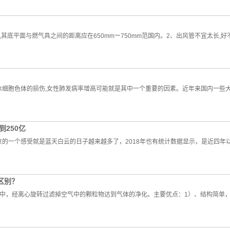
底平面与燃气具之间的距离应在650mmー750mm范国内。2、出风管不宜太长,好不
人体细胞色体的损伤,女性肺发病率增高可能就是其中一个重要的因素。近年来国内一些
到250亿
的一个感受就是蓝天白云的日子越来越多了，2018年也有统计数据显示，是近四年
区别？
中，经离心旋转过滤掉空气中的颗粒物达到气体的净化。主要优点：1）、结构简单，